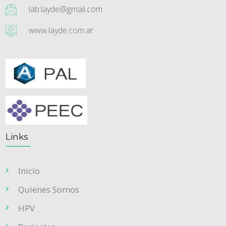
lab.layde@gmail.com
www.layde.com.ar
Links
Inicio
Quienes Somos
HPV