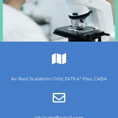
Av. Raúl Scalabrini Ortiz 2479 4º Piso, CABA
lab.layde@gmail.com